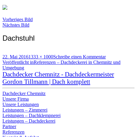
Vorheriges Bild
Nächstes Bild
Dachstuhl
Veröffentlicht
Volle
zu
22. Mai 2016
1333 × 1000
Schreibe einen Kommentar
am
Beitragsnavigation
Größe
Dachstuhl
Veröffentlicht in
Referenzen – Dachdeckerei in Chemnitz und
Umgebung
Dachdecker Chemnitz - Dachdeckermeister
Gordon Tillmann | Dach komplett
Dachdecker Chemnitz
Unsere Firma
Unsere Leistungen
Leistungen – Zimmerei
Leistungen – Dachklempnerei
Leistungen – Dachdeckerei
Partner
Referenzen