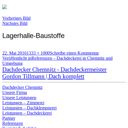
Vorheriges Bild
Nächstes Bild
Lagerhalle-Baustoffe
Veröffentlicht
Volle
zu
22. Mai 2016
1333 × 1000
Schreibe einen Kommentar
am
Beitragsnavigation
Größe
Lagerhalle-
Veröffentlicht in
Referenzen – Dachdeckerei in Chemnitz und
Baustoffe
Umgebung
Dachdecker Chemnitz - Dachdeckermeister
Gordon Tillmann | Dach komplett
Dachdecker Chemnitz
Unsere Firma
Unsere Leistungen
Leistungen – Zimmerei
Leistungen – Dachklempnerei
Leistungen – Dachdeckerei
Partner
Referenzen